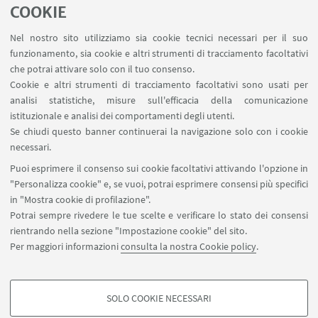
summer school neurosociodevelopmental
COOKIE
disorders
Nel nostro sito utilizziamo sia cookie tecnici necessari per il suo
summer school neurosociodevelopmental
funzionamento, sia cookie e altri strumenti di tracciamento facoltativi
disorders
che potrai attivare solo con il tuo consenso.
Cookie e altri strumenti di tracciamento facoltativi sono usati per
analisi statistiche, misure sull'efficacia della comunicazione
istituzionale e analisi dei comportamenti degli utenti.
Se chiudi questo banner continuerai la navigazione solo con i cookie
necessari.
Puoi esprimere il consenso sui cookie facoltativi attivando l'opzione in
"Personalizza cookie" e, se vuoi, potrai esprimere consensi più specifici
in "Mostra cookie di profilazione".
Potrai sempre rivedere le tue scelte e verificare lo stato dei consensi
rientrando nella sezione "Impostazione cookie" del sito.
Per maggiori informazioni
consulta la nostra Cookie policy
.
SOLO COOKIE NECESSARI
COOKIE DI PROFILAZIONE - FACOLTATIVI