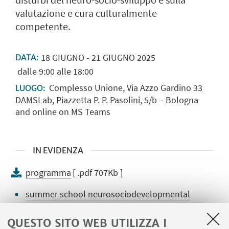
disturbi del neuro-socio-sviluppo e sulla
valutazione e cura culturalmente
competente.
18
GIUGNO
-
21
GIUGNO
2025
DATA:
dalle 9:00 alle 18:00
Complesso Unione, Via Azzo Gardino 33
LUOGO:
DAMSLab, Piazzetta P. P. Pasolini, 5/b – Bologna
and online on MS Teams
IN EVIDENZA
programma
[ .pdf 707Kb ]
summer school neurosociodevelopmental
disorders
QUESTO SITO WEB UTILIZZA I